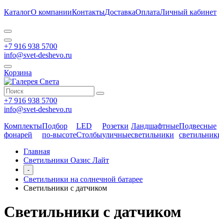
Каталог
О компании
Контакты
Доставка
Оплата
Личный кабинет
+7 916 938 5700
info@svet-deshevo.ru
Корзина
+7 916 938 5700
info@svet-deshevo.ru
Комплекты
Подбор
LED
Розетки
Ландшафтные
Подвесные
фонарей
по-высоте
Столбы
уличные
светильники
светильник
Главная
Светильники Оазис Лайт
-
Светильники на солнечной батарее
Светильники с датчиком
Светильники с датчиком