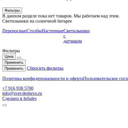
Фильтры
В данном разделе пока нет товаров. Мы работаем над этим.
Светильники на солнечной батарее
Переносные
Столбы
Настенные
Светильники
с
датчиком
Фильтры
Цена
Применить
Сбросить фильтры
Применить
Политика конфиденциальности и оферта
Пользовательское сог
+7 916 938 5700
info@svet-deshevo.ru
Сделано в InSales