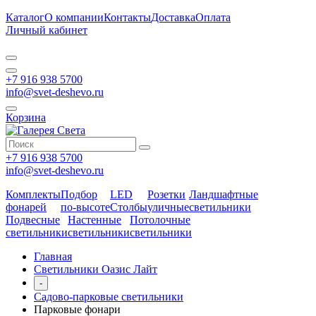
Каталог
О компании
Контакты
Доставка
Оплата
Личный кабинет
+7 916 938 5700
info@svet-deshevo.ru
Корзина
+7 916 938 5700
info@svet-deshevo.ru
Комплекты
Подбор
LED
Розетки
Ландшафтные
фонарей
по-высоте
Столбы
уличные
светильники
Подвесные
Настенные
Потолочные
светильники
светильники
светильники
Главная
Светильники Оазис Лайт
-
Садово-парковые светильники
Парковые фонари