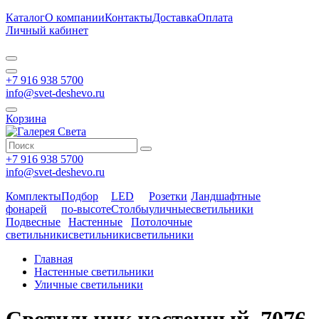
Каталог
О компании
Контакты
Доставка
Оплата
Личный кабинет
+7 916 938 5700
info@svet-deshevo.ru
Корзина
+7 916 938 5700
info@svet-deshevo.ru
Комплекты
Подбор
LED
Розетки
Ландшафтные
фонарей
по-высоте
Столбы
уличные
светильники
Подвесные
Настенные
Потолочные
светильники
светильники
светильники
Главная
Настенные светильники
Уличные светильники