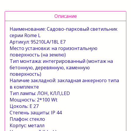
Описание
Наименование: Садово-парковый светильник
серии
Rome
L
Артикул: 95210
LA
/18
L
E
7
Место установки:
на горизонтальную
поверхность (на землю)
Тип монтажа: интегрированный (монтаж на
бетонную, деревянную, каменную
поверхность)
Наличие закладной:
закладная анкерного типа
в комплекте
Тип лампы: ЛОН, КЛЛ,
LED
Мощность: 2*100
Wt
Цоколь:
E
27
Степень защиты:
IP
44
Плафон: стекло
Корпус: металл