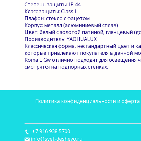
Степень защиты:
IP
44
Класс защиты:
Class
I
Плафон: стекло с фацетом
Корпус: металл (алюминиевый сплав)
Цвет: белый с золотой патиной, глянцевый (gol
Производитель:
YAOHUALUX
Классическая форма, нестандартный цвет и к
которые
привлекают покупателя в данной мо
Roma
L
Gw
отлично подходят для освещения ч
смотрятся на подпорных стенках.
Политика конфиденциальности и оферта
+7 916 938 5700
info@svet-deshevo.ru