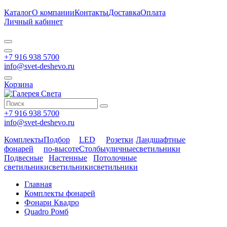
Каталог
О компании
Контакты
Доставка
Оплата
Личный кабинет
+7 916 938 5700
info@svet-deshevo.ru
Корзина
+7 916 938 5700
info@svet-deshevo.ru
Комплекты
Подбор
LED
Розетки
Ландшафтные
фонарей
по-высоте
Столбы
уличные
светильники
Подвесные
Настенные
Потолочные
светильники
светильники
светильники
Главная
Комплекты фонарей
Фонари Квадро
Quadro Ромб