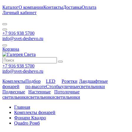
Каталог
О компании
Контакты
Доставка
Оплата
Личный кабинет
+7 916 938 5700
info@svet-deshevo.ru
Корзина
+7 916 938 5700
info@svet-deshevo.ru
Комплекты
Подбор
LED
Розетки
Ландшафтные
фонарей
по-высоте
Столбы
уличные
светильники
Подвесные
Настенные
Потолочные
светильники
светильники
светильники
Главная
Комплекты фонарей
Фонари Квадро
Quadro Ромб