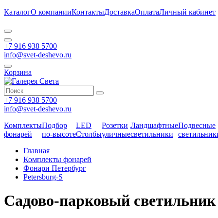
Каталог
О компании
Контакты
Доставка
Оплата
Личный кабинет
+7 916 938 5700
info@svet-deshevo.ru
Корзина
+7 916 938 5700
info@svet-deshevo.ru
Комплекты
Подбор
LED
Розетки
Ландшафтные
Подвесные
фонарей
по-высоте
Столбы
уличные
светильники
светильник
Главная
Комплекты фонарей
Фонари Петербург
Petersburg-S
Садово-парковый светильник с