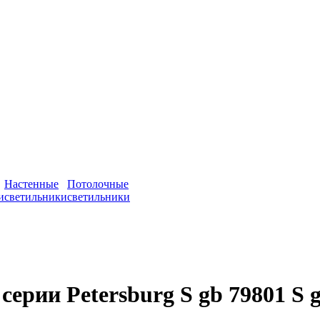
Настенные
Потолочные
и
светильники
светильники
ерии Petersburg S gb 79801 S 