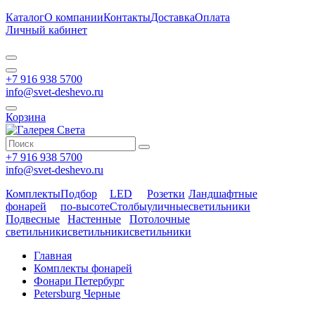
Каталог
О компании
Контакты
Доставка
Оплата
Личный кабинет
+7 916 938 5700
info@svet-deshevo.ru
Корзина
+7 916 938 5700
info@svet-deshevo.ru
Комплекты
Подбор
LED
Розетки
Ландшафтные
фонарей
по-высоте
Столбы
уличные
светильники
Подвесные
Настенные
Потолочные
светильники
светильники
светильники
Главная
Комплекты фонарей
Фонари Петербург
Petersburg Черные