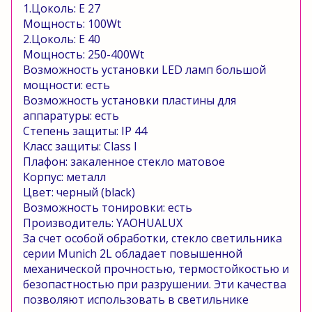
1.Цоколь:
E
27
Мощность: 100
Wt
2.Цоколь:
E
40
Мощность:
250-400
Wt
Возможность установки
LED
ламп большой
мощности:
есть
Возможность установки пластины для
аппаратуры:
есть
Степень защиты:
IP
44
Класс защиты:
Class
I
Плафон: закаленное стекло матовое
Корпус: металл
Цвет: черный
(
black
)
Возможность тонировки:
есть
Производитель:
YAOHUALUX
За счет особой обработки, стекло светильника
серии
Munich
2
L
обладает повышенной
механической прочностью, термостойкостью и
безопастностью при разрушении. Эти качества
позволяют использовать в светильнике