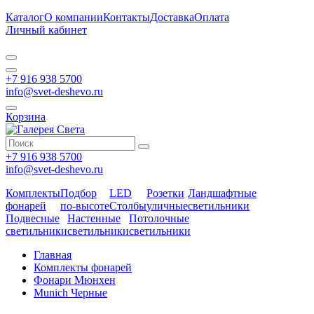
Каталог
О компании
Контакты
Доставка
Оплата
Личный кабинет
+7 916 938 5700
info@svet-deshevo.ru
Корзина
+7 916 938 5700
info@svet-deshevo.ru
Комплекты
Подбор
LED
Розетки
Ландшафтные
фонарей
по-высоте
Столбы
уличные
светильники
Подвесные
Настенные
Потолочные
светильники
светильники
светильники
Главная
Комплекты фонарей
Фонари Мюнхен
Munich Черные