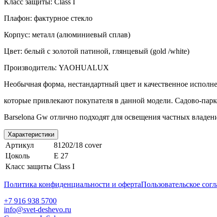
Класс защиты:
Class
I
Плафон: фактурное стекло
Корпус: металл (алюминиевый сплав)
Цвет: белый с золотой патиной, глянцевый (
gold
/white)
Производитель:
YAOHUALUX
Необычная форма, нестандартный цвет и качественное исполне
которые привлекают покупателя в данной модели. Садово-пар
Barselona
Gw
отлично подходят для освещения частных владен
Характеристики
Артикул
81202/18 cover
Цоколь
E 27
Класс защиты
Class I
Политика конфиденциальности и оферта
Пользовательское сог
+7 916 938 5700
info@svet-deshevo.ru