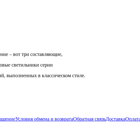
ние – вот три составляющие,
ковые светильники серии
ий, выполненных в классическом стиле.
лашение
Условия обмена и возврата
Обратная связь
Доставка
Оплат