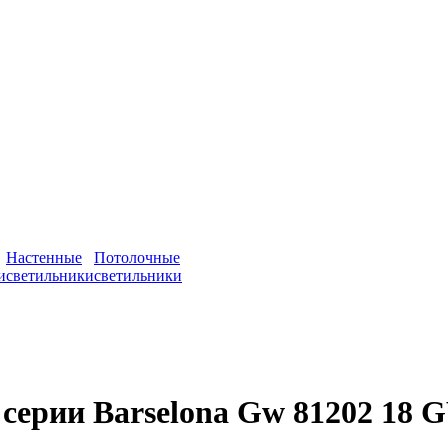
Настенные
Потолочные
и
светильники
светильники
 серии Barselona Gw 81202 1