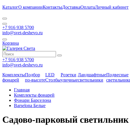
Каталог
О компании
Контакты
Доставка
Оплата
Личный кабинет
+7 916 938 5700
info@svet-deshevo.ru
Корзина
+7 916 938 5700
info@svet-deshevo.ru
Комплекты
Подбор
LED
Розетки
Ландшафтные
Подвесные
фонарей
по-высоте
Столбы
уличные
светильники
светильник
Главная
Комплекты фонарей
Фонари Барселона
Barselona Белые
Садово-парковый светильник