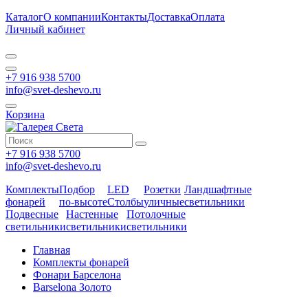
Каталог
О компании
Контакты
Доставка
Оплата
Личный кабинет
+7 916 938 5700
info@svet-deshevo.ru
Корзина
+7 916 938 5700
info@svet-deshevo.ru
Комплекты
Подбор
LED
Розетки
Ландшафтные
фонарей
по-высоте
Столбы
уличные
светильники
Подвесные
Настенные
Потолочные
светильники
светильники
светильники
Главная
Комплекты фонарей
Фонари Барселона
Barselona Золото