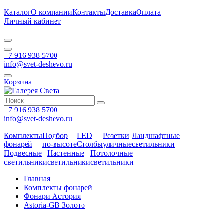
Каталог
О компании
Контакты
Доставка
Оплата
Личный кабинет
+7 916 938 5700
info@svet-deshevo.ru
Корзина
+7 916 938 5700
info@svet-deshevo.ru
Комплекты
Подбор
LED
Розетки
Ландшафтные
фонарей
по-высоте
Столбы
уличные
светильники
Подвесные
Настенные
Потолочные
светильники
светильники
светильники
Главная
Комплекты фонарей
Фонари Астория
Astoria-GB Золото