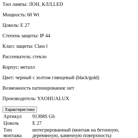
Тип лампы: ЛОН, КЛЛ
,LED
Мощность:
6
0
Wt
Цоколь:
E
27
Степень защиты:
IP
44
Класс защиты:
Class
l
Рассеиватель: стекло
Корпус: металл
Цвет: черный с золтом глянцевый (
black
/
gold
)
Возможность патинирования: нет
Производитель:
YAOHUALUX
Характеристики
Артикул
91308S Gb
Цоколь
E 27
Тип
интегрированный (монтаж на бетонную,
монтажа
деревянную, каменную поверхность)