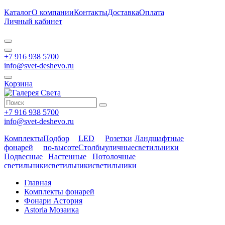
Каталог
О компании
Контакты
Доставка
Оплата
Личный кабинет
+7 916 938 5700
info@svet-deshevo.ru
Корзина
+7 916 938 5700
info@svet-deshevo.ru
Комплекты
Подбор
LED
Розетки
Ландшафтные
фонарей
по-высоте
Столбы
уличные
светильники
Подвесные
Настенные
Потолочные
светильники
светильники
светильники
Главная
Комплекты фонарей
Фонари Астория
Astoria Мозаика