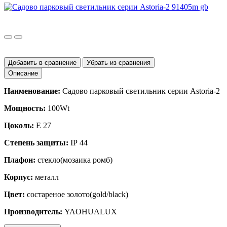
Добавить в сравнение
Убрать из сравнения
Описание
Наименование:
Садово парковый светильник серии
Astoria
-2
Мощность:
100
Wt
Цоколь:
E
27
Степень защиты:
IP
44
Плафон:
стекло(мозаика ромб)
Корпус:
металл
Цвет:
состареное золото(
gold
/
black
)
Производитель:
YAOHUALUX