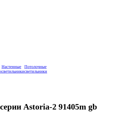
Настенные
Потолочные
и
светильники
светильники
ерии Astoria-2 91405m gb