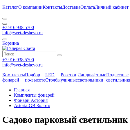
Каталог
О компании
Контакты
Доставка
Оплата
Личный кабинет
+7 916 938 5700
info@svet-deshevo.ru
Корзина
+7 916 938 5700
info@svet-deshevo.ru
Комплекты
Подбор
LED
Розетки
Ландшафтные
Подвесные
фонарей
по-высоте
Столбы
уличные
светильники
светильник
Главная
Комплекты фонарей
Фонари Астория
Astoria-GB Золото
Садово парковый светильник с