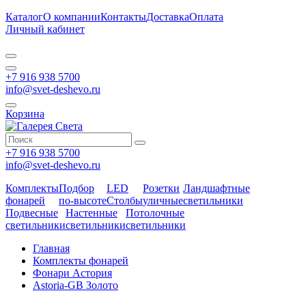
Каталог
О компании
Контакты
Доставка
Оплата
Личный кабинет
+7 916 938 5700
info@svet-deshevo.ru
Корзина
+7 916 938 5700
info@svet-deshevo.ru
Комплекты
Подбор
LED
Розетки
Ландшафтные
фонарей
по-высоте
Столбы
уличные
светильники
Подвесные
Настенные
Потолочные
светильники
светильники
светильники
Главная
Комплекты фонарей
Фонари Астория
Astoria-GB Золото