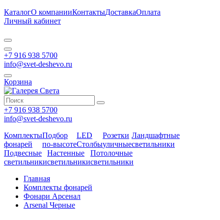
Каталог
О компании
Контакты
Доставка
Оплата
Личный кабинет
+7 916 938 5700
info@svet-deshevo.ru
Корзина
+7 916 938 5700
info@svet-deshevo.ru
Комплекты
Подбор
LED
Розетки
Ландшафтные
фонарей
по-высоте
Столбы
уличные
светильники
Подвесные
Настенные
Потолочные
светильники
светильники
светильники
Главная
Комплекты фонарей
Фонари Арсенал
Arsenal Черные