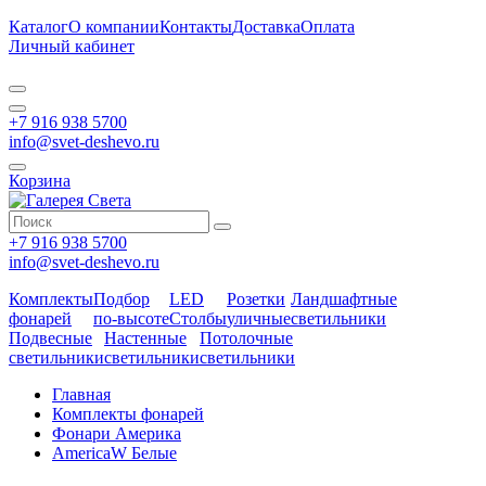
Каталог
О компании
Контакты
Доставка
Оплата
Личный кабинет
+7 916 938 5700
info@svet-deshevo.ru
Корзина
+7 916 938 5700
info@svet-deshevo.ru
Комплекты
Подбор
LED
Розетки
Ландшафтные
фонарей
по-высоте
Столбы
уличные
светильники
Подвесные
Настенные
Потолочные
светильники
светильники
светильники
Главная
Комплекты фонарей
Фонари Америка
AmericaW Белые