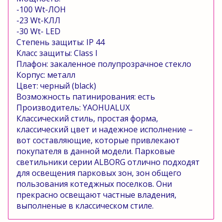
-100
Wt
-ЛОН
-23
Wt
-КЛЛ
-30
Wt
-
LED
Степень защиты:
IP
44
Класс защиты:
Class
I
Плафон:
закаленное
полупрозрачное стекло
Корпус:
металл
Цвет:
черный
(
black
)
Возможность патинирования:
есть
Производитель:
YAOHUALUX
Классический стиль, простая
форма,
классический цвет
и надежное
исполнение –
вот
составляющие, которые
привлекают
покупателя в данной модели. Парковые
светильники серии
ALBORG
отлично подходят
для освещения парковых зон, зон общего
пользования котеджных поселков. Они
прекрасно освещают частные владения,
выполненые в классическом стиле.