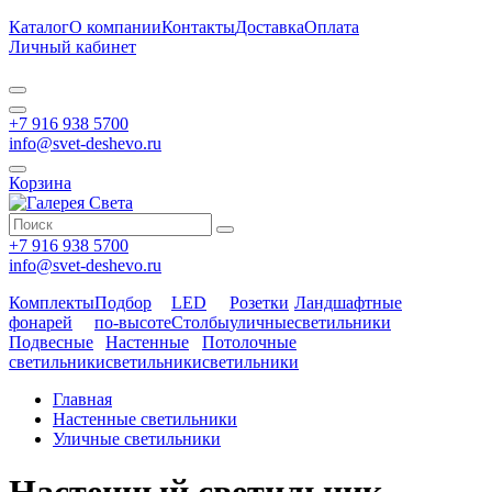
Каталог
О компании
Контакты
Доставка
Оплата
Личный кабинет
+7 916 938 5700
info@svet-deshevo.ru
Корзина
+7 916 938 5700
info@svet-deshevo.ru
Комплекты
Подбор
LED
Розетки
Ландшафтные
фонарей
по-высоте
Столбы
уличные
светильники
Подвесные
Настенные
Потолочные
светильники
светильники
светильники
Главная
Настенные светильники
Уличные светильники