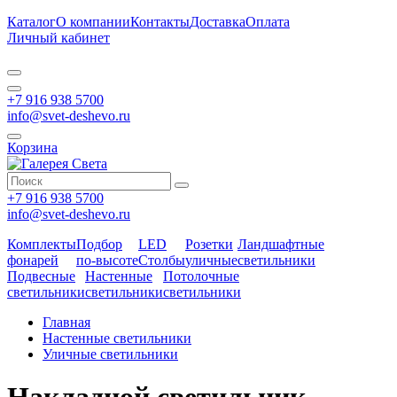
Каталог
О компании
Контакты
Доставка
Оплата
Личный кабинет
+7 916 938 5700
info@svet-deshevo.ru
Корзина
+7 916 938 5700
info@svet-deshevo.ru
Комплекты
Подбор
LED
Розетки
Ландшафтные
фонарей
по-высоте
Столбы
уличные
светильники
Подвесные
Настенные
Потолочные
светильники
светильники
светильники
Главная
Настенные светильники
Уличные светильники