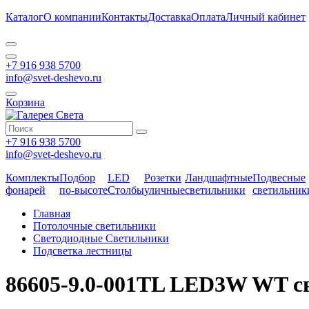
Каталог
О компании
Контакты
Доставка
Оплата
Личный кабинет
+7 916 938 5700
info@svet-deshevo.ru
Корзина
+7 916 938 5700
info@svet-deshevo.ru
Комплекты
Подбор
LED
Розетки
Ландшафтные
Подвесные
фонарей
по-высоте
Столбы
уличные
светильники
светильник
Главная
Потолочные светильники
Светодиодные Светильники
Подсветка лестницы
86605-9.0-001TL LED3W WT с