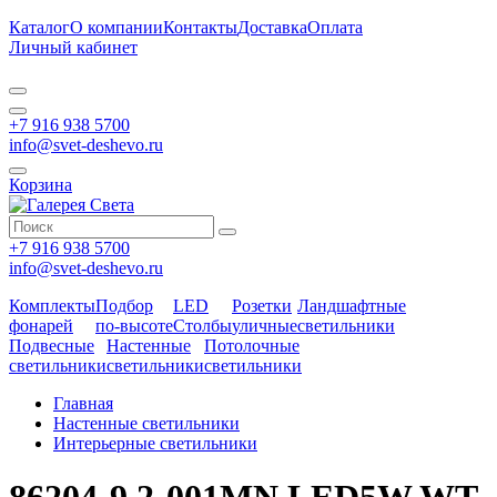
Каталог
О компании
Контакты
Доставка
Оплата
Личный кабинет
+7 916 938 5700
info@svet-deshevo.ru
Корзина
+7 916 938 5700
info@svet-deshevo.ru
Комплекты
Подбор
LED
Розетки
Ландшафтные
фонарей
по-высоте
Столбы
уличные
светильники
Подвесные
Настенные
Потолочные
светильники
светильники
светильники
Главная
Настенные светильники
Интерьерные светильники