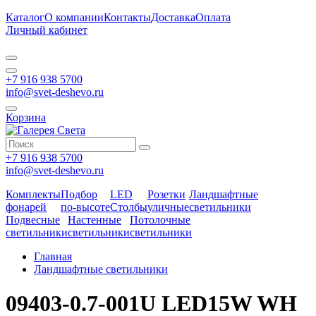
Каталог
О компании
Контакты
Доставка
Оплата
Личный кабинет
+7 916 938 5700
info@svet-deshevo.ru
Корзина
+7 916 938 5700
info@svet-deshevo.ru
Комплекты
Подбор
LED
Розетки
Ландшафтные
фонарей
по-высоте
Столбы
уличные
светильники
Подвесные
Настенные
Потолочные
светильники
светильники
светильники
Главная
Ландшафтные светильники
09403-0.7-001U LED15W WH