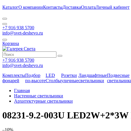
Каталог
О компании
Контакты
Доставка
Оплата
Личный кабинет
+7 916 938 5700
info@svet-deshevo.ru
Корзина
+7 916 938 5700
info@svet-deshevo.ru
Комплекты
Подбор
LED
Розетки
Ландшафтные
Подвесные
фонарей
по-высоте
Столбы
уличные
светильники
светильник
Главная
Настенные светильники
Архитектурные светильники
08231-9.2-003U LED2W+2*3W
–10%